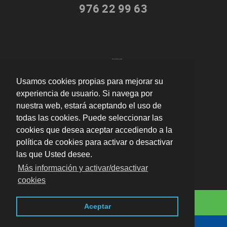
976 22 99 63
Usamos cookies propias para mejorar su
"Arreglaron todos los problemas con mis papeles de
experiencia de usuario. Si navega por
residencia. Muy buenos profesionales."
por
Alex
nuestra web, estará aceptando el uso de
valoración
10
/
10
todas las cookies. Puede seleccionar las
Enviar opinión
cookies que desea aceptar accediendo a la
política de cookies para activar o desactivar
las que Usted desee.
Más información y activar/desactivar
cookies
Domingo Ram 26 local, 50017 Zaragoza
·
Aviso legal ·
619 904 588
Aceptar
LSSI · Política de cookies · Política de privacidad
· Blog