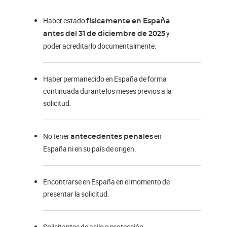
Haber estado
físicamente en España
y
antes del 31 de diciembre de 2025
poder acreditarlo documentalmente.
Haber permanecido en España de forma
continuada durante los meses previos a la
solicitud.
No tener
en
antecedentes penales
España ni en su país de origen.
Encontrarse en España en el momento de
presentar la solicitud.
Solicitantes de asilo o protección